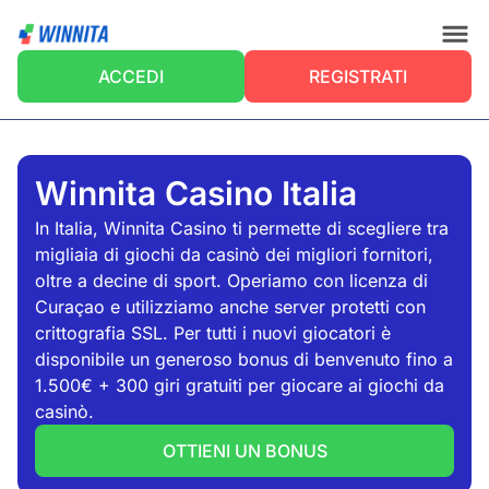
ACCEDI
REGISTRATI
Winnita Casino Italia
In Italia, Winnita Casino ti permette di scegliere tra
migliaia di giochi da casinò dei migliori fornitori,
oltre a decine di sport. Operiamo con licenza di
Curaçao e utilizziamo anche server protetti con
crittografia SSL. Per tutti i nuovi giocatori è
disponibile un generoso bonus di benvenuto fino a
1.500€ + 300 giri gratuiti per giocare ai giochi da
casinò.
OTTIENI UN BONUS