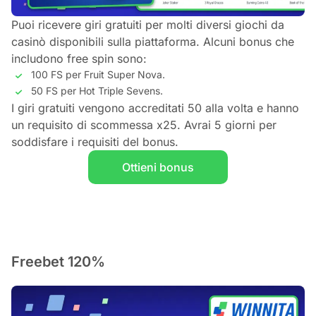
Puoi ricevere giri gratuiti per molti diversi giochi da
casinò disponibili sulla piattaforma. Alcuni bonus che
includono free spin sono:
100 FS per Fruit Super Nova.
50 FS per Hot Triple Sevens.
I giri gratuiti vengono accreditati 50 alla volta e hanno
un requisito di scommessa x25. Avrai 5 giorni per
soddisfare i requisiti del bonus.
Ottieni bonus
Freebet 120%