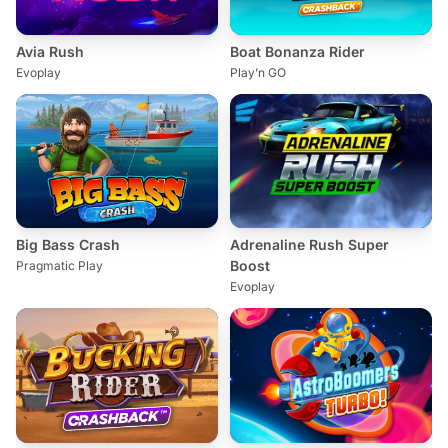
Boat Bonanza Rider
Avia Rush
Play’n GO
Evoplay
Big Bass Crash
Adrenaline Rush Super
Boost
Pragmatic Play
Evoplay