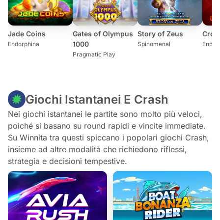
Jade Coins
Gates of Olympus
Story of Zeus
Crow
1000
Endorphina
Spinomenal
Endor
Pragmatic Play
Giochi Istantanei E Crash
Nei giochi istantanei le partite sono molto più veloci,
poiché si basano su round rapidi e vincite immediate.
Su Winnita tra questi spiccano i popolari giochi Crash,
insieme ad altre modalità che richiedono riflessi,
strategia e decisioni tempestive.