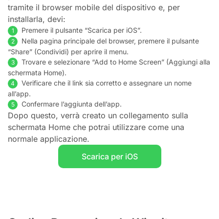
tramite il browser mobile del dispositivo e, per
installarla, devi:
Premere il pulsante “Scarica per iOS”.
Nella pagina principale del browser, premere il pulsante
“Share” (Condividi) per aprire il menu.
Trovare e selezionare “Add to Home Screen” (Aggiungi alla
schermata Home).
Verificare che il link sia corretto e assegnare un nome
all’app.
Confermare l’aggiunta dell’app.
Dopo questo, verrà creato un collegamento sulla
schermata Home che potrai utilizzare come una
normale applicazione.
Scarica per iOS