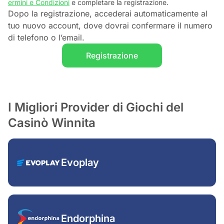
ermini e Condizioni
e completare la registrazione.
Dopo la registrazione, accederai automaticamente al
tuo nuovo account, dove dovrai confermare il numero
di telefono o l’email.
Registrazione
I Migliori Provider di Giochi del
Casinò Winnita
Evoplay
Endorphina