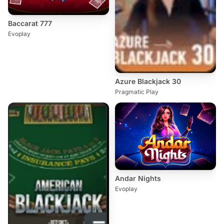
Baccarat 777
Evoplay
Azure Blackjack 30
Pragmatic Play
Andar Nights
Evoplay