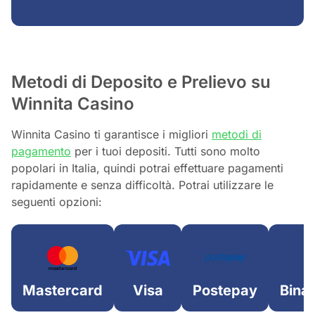
Metodi di Deposito e Prelievo su
Winnita Casino
Winnita Casino ti garantisce i migliori
metodi di
pagamento
per i tuoi depositi. Tutti sono molto
popolari in Italia, quindi potrai effettuare pagamenti
rapidamente e senza difficoltà. Potrai utilizzare le
seguenti opzioni:
Mastercard
Visa
Postepay
Bina