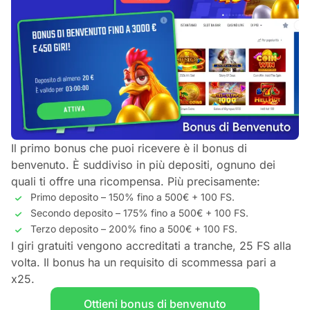
Il primo bonus che puoi ricevere è il bonus di
benvenuto. È suddiviso in più depositi, ognuno dei
quali ti offre una ricompensa. Più precisamente:
Primo deposito – 150% fino a 500€ + 100 FS.
Secondo deposito – 175% fino a 500€ + 100 FS.
Terzo deposito – 200% fino a 500€ + 100 FS.
I giri gratuiti vengono accreditati a tranche, 25 FS alla
volta. Il bonus ha un requisito di scommessa pari a
x25.
Ottieni bonus di benvenuto