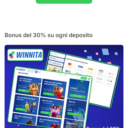
Bonus del 30% su ogni deposito