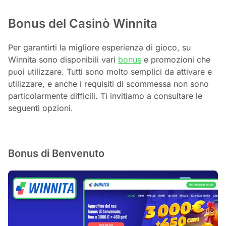
Bonus del Casinò Winnita
Per garantirti la migliore esperienza di gioco, su
Winnita sono disponibili vari
bonus
e promozioni che
puoi utilizzare. Tutti sono molto semplici da attivare e
utilizzare, e anche i requisiti di scommessa non sono
particolarmente difficili. Ti invitiamo a consultare le
seguenti opzioni.
Bonus di Benvenuto