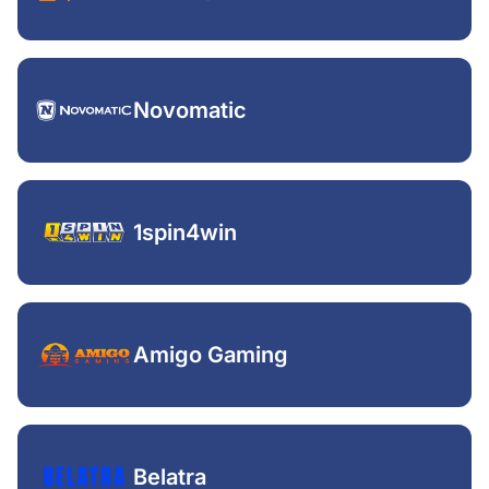
Novomatic
1spin4win
Amigo Gaming
Belatra